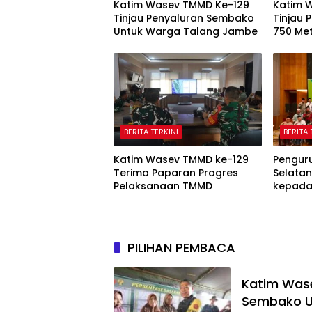
Katim Wasev TMMD Ke-129
Katim 
Tinjau Penyaluran Sembako
Tinjau
Untuk Warga Talang Jambe
750 Me
BERITA TERKINI
BERITA 
Katim Wasev TMMD ke-129
Pengur
Terima Paparan Progres
Selata
Pelaksanaan TMMD
kepada 
Ranting
PILIHAN PEMBACA
Katim Wase
Sembako U