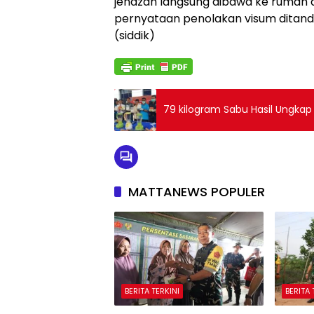
jenazah langsung dibawa ke rumah 
pernyataan penolakan visum ditanda
(siddik)
MATTANEWS POPULER
BERITA TERKINI
BERITA 