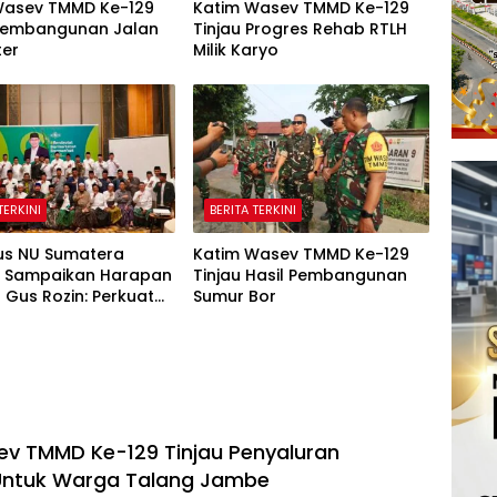
Wasev TMMD Ke-129
Katim Wasev TMMD Ke-129
 Pembangunan Jalan
Tinjau Progres Rehab RTLH
ter
Milik Karyo
TERKINI
BERITA TERKINI
us NU Sumatera
Katim Wasev TMMD Ke-129
n Sampaikan Harapan
Tinjau Hasil Pembangunan
Gus Rozin: Perkuat
Sumur Bor
 dan Pesantren
v TMMD Ke-129 Tinjau Penyaluran
ntuk Warga Talang Jambe