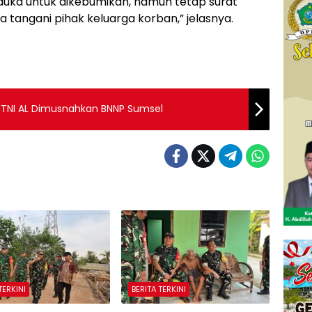
duka untuk dikebumikan, namun tetap surat
 tangani pihak keluarga korban,” jelasnya.
79 kilogram Sabu Hasil Ungkap TNI AL Dimusnahkan BNNP Sumsel
TERKINI
BERITA TERKINI