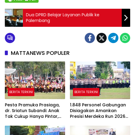
Dua DPRD Belajar Layanan Publik ke
Palembang
MATTANEWS POPULER
BERITA TERKINI
BERITA TERKINI
Pesta Pramuka Prasiaga,
1.848 Personel Gabungan
dr. Sriatun Subandi: Anak
Disiagakan Amankan
Tak Cukup Hanya Pintar,
Presisi Merdeka Run 2026
Karakter Baik Harus
di Jambi
Dibentuk Sejak Dini