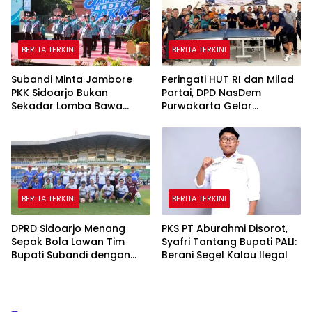
BERITA TERKINI
BERITA TERKINI
Subandi Minta Jambore
Peringati HUT RI dan Milad
PKK Sidoarjo Bukan
Partai, DPD NasDem
Sekadar Lomba Bawa
Purwakarta Gelar
Pulang Piala tapi Juga Ilmu
Turnamen Olahraga
untuk Warga
hingga Baksos Gratis
BERITA TERKINI
BERITA TERKINI
DPRD Sidoarjo Menang
PKS PT Aburahmi Disorot,
Sepak Bola Lawan Tim
Syafri Tantang Bupati PALI:
Bupati Subandi dengan
Berani Segel Kalau Ilegal
Skor 3-1 di Gelora Delta