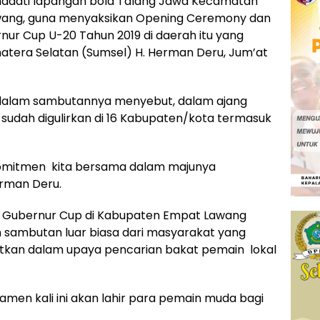
madati lapangan bola Talang Jawa Kecamatan
wang, guna menyaksikan Opening Ceremony dan
ur Cup U-20 Tahun 2019 di daerah itu yang
matera Selatan (Sumsel) H. Herman Deru, Jum’at
dalam sambutannya menyebut, dalam ajang
sudah digulirkan di 16 Kabupaten/kota termasuk
omitmen kita bersama dalam majunya
erman Deru.
n Gubernur Cup di Kabupaten Empat Lawang
 sambutan luar biasa dari masyarakat yang
ibatkan dalam upaya pencarian bakat pemain lokal
namen kali ini akan lahir para pemain muda bagi