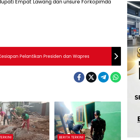
h Bupati Empat Lawang dan unsure Forkopimda
 Kesiapan Pelantikan Presiden dan Wapres
TERKINI
BERITA TERKINI