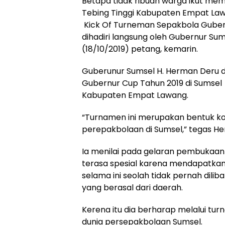
Betapa tidak ribuan warga ikut me
Tebing Tinggi Kabupaten Empat La
Kick Of Turneman Sepakbola Gubern
dihadiri langsung oleh Gubernur Su
(18/10/2019) petang, kemarin.
Guberunur Sumsel H. Herman Deru 
Gubernur Cup Tahun 2019 di Sumsel 
Kabupaten Empat Lawang.
“Turnamen ini merupakan bentuk k
perepakbolaan di Sumsel,” tegas H
Ia menilai pada gelaran pembukaa
terasa spesial karena mendapatkan
selama ini seolah tidak pernah dil
yang berasal dari daerah.
Kerena itu dia berharap melalui tur
dunia persepakbolaan Sumsel.