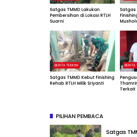
Satgas TMMD Lakukan
Satgas
Pembersihan di Lokasi RTLH
Finish
Suarni
Mushol
BERITA TERKINI
BERITA 
Satgas TMMD Kebut Finishing
Pengus
Rehab RTLH Milik Sriyanti
Thamrin
Terkait
Unjuk 
PILIHAN PEMBACA
Satgas TMM