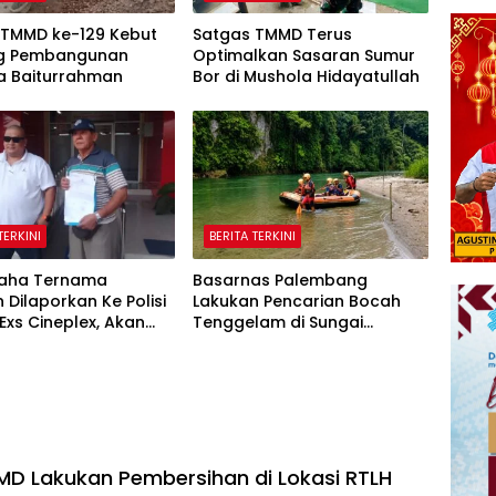
 TMMD ke-129 Kebut
Satgas TMMD Terus
ing Pembangunan
Optimalkan Sasaran Sumur
a Baiturrahman
Bor di Mushola Hidayatullah
TERKINI
BERITA TERKINI
aha Ternama
Basarnas Palembang
 Dilaporkan Ke Polisi
Lakukan Pencarian Bocah
 Exs Cineplex, Akan
Tenggelam di Sungai
Rasa Kedepannya
Selabung
D Lakukan Pembersihan di Lokasi RTLH