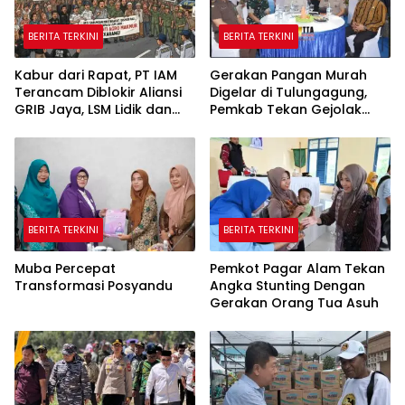
BERITA TERKINI
BERITA TERKINI
Kabur dari Rapat, PT IAM
Gerakan Pangan Murah
Terancam Diblokir Aliansi
Digelar di Tulungagung,
GRIB Jaya, LSM Lidik dan
Pemkab Tekan Gejolak
Warga PALI
Harga dan Jaga Daya Beli
Warga
BERITA TERKINI
BERITA TERKINI
Muba Percepat
Pemkot Pagar Alam Tekan
Transformasi Posyandu
Angka Stunting Dengan
Gerakan Orang Tua Asuh