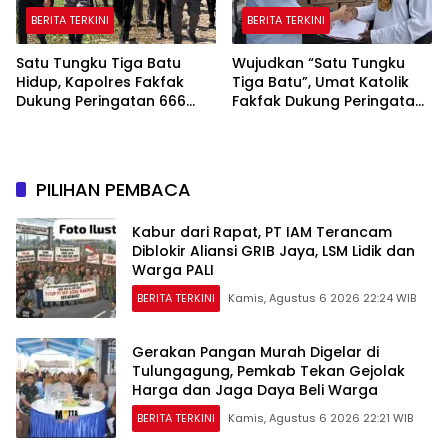
BERITA TERKINI
BERITA TERKINI
Satu Tungku Tiga Batu
Wujudkan “Satu Tungku
Hidup, Kapolres Fakfak
Tiga Batu”, Umat Katolik
Dukung Peringatan 666
Fakfak Dukung Peringatan
Tahun Islam di Tanah
666 Tahun Islam Masuk
Papua
Papua
PILIHAN PEMBACA
Kabur dari Rapat, PT IAM Terancam
Diblokir Aliansi GRIB Jaya, LSM Lidik dan
Warga PALI
BERITA TERKINI
Kamis, Agustus 6 2026 22:24 WIB
Gerakan Pangan Murah Digelar di
Tulungagung, Pemkab Tekan Gejolak
Harga dan Jaga Daya Beli Warga
BERITA TERKINI
Kamis, Agustus 6 2026 22:21 WIB