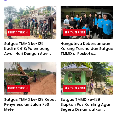
BERITA TERKINI
BERITA TERKINI
Satgas TMMD ke-129
Hangatnya Kebersamaan
Kodim 0418/Palembang
Karang Taruna dan Satgas
Awali Hari Dengan Apel
TMMD di Poskotis,
Pagi
Persaudaraan Makin Erat
BERITA TERKINI
BERITA TERKINI
Satgas TMMD ke-129 Kebut
Satgas TMMD ke-129
Penyelesaian Jalan 750
Siapkan Pos Kamling Agar
Meter
Segera Dimanfaatkan
Warga