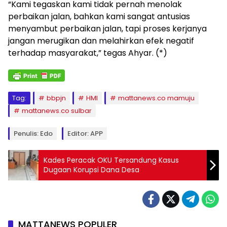
“Kami tegaskan kami tidak pernah menolak
perbaikan jalan, bahkan kami sangat antusias
menyambut perbaikan jalan, tapi proses kerjanya
jangan merugikan dan melahirkan efek negatif
terhadap masyarakat,” tegas Ahyar. (*)
Tag:
bbpjn
HMI
mattanews.co mamuju
mattanews.co sulbar
Penulis: Edo
Editor: APP
Kades Peracak OKU Tersandung Kasus
Dugaan Korupsi Dana Desa
MATTANEWS POPULER