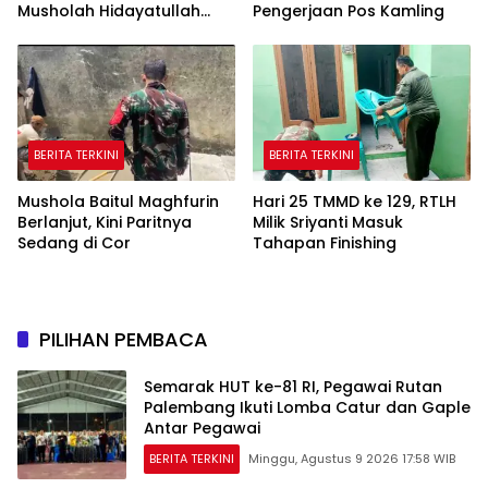
Musholah Hidayatullah
Pengerjaan Pos Kamling
Dicek Satgas TMMD
BERITA TERKINI
BERITA TERKINI
Mushola Baitul Maghfurin
Hari 25 TMMD ke 129, RTLH
Berlanjut, Kini Paritnya
Milik Sriyanti Masuk
Sedang di Cor
Tahapan Finishing
PILIHAN PEMBACA
Semarak HUT ke-81 RI, Pegawai Rutan
Palembang Ikuti Lomba Catur dan Gaple
Antar Pegawai
BERITA TERKINI
Minggu, Agustus 9 2026 17:58 WIB