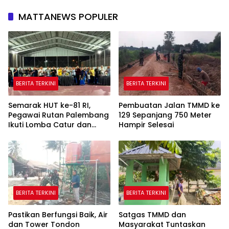
MATTANEWS POPULER
BERITA TERKINI
BERITA TERKINI
Semarak HUT ke-81 RI,
Pembuatan Jalan TMMD ke
Pegawai Rutan Palembang
129 Sepanjang 750 Meter
Ikuti Lomba Catur dan
Hampir Selesai
Gaple Antar Pegawai
BERITA TERKINI
BERITA TERKINI
Pastikan Berfungsi Baik, Air
Satgas TMMD dan
dan Tower Tondon
Masyarakat Tuntaskan