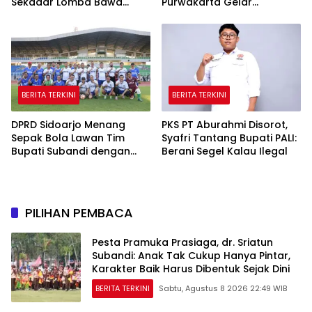
Sekadar Lomba Bawa
Purwakarta Gelar
Pulang Piala tapi Juga Ilmu
Turnamen Olahraga
untuk Warga
hingga Baksos Gratis
BERITA TERKINI
BERITA TERKINI
DPRD Sidoarjo Menang
PKS PT Aburahmi Disorot,
Sepak Bola Lawan Tim
Syafri Tantang Bupati PALI:
Bupati Subandi dengan
Berani Segel Kalau Ilegal
Skor 3-1 di Gelora Delta
PILIHAN PEMBACA
Pesta Pramuka Prasiaga, dr. Sriatun
Subandi: Anak Tak Cukup Hanya Pintar,
Karakter Baik Harus Dibentuk Sejak Dini
BERITA TERKINI
Sabtu, Agustus 8 2026 22:49 WIB