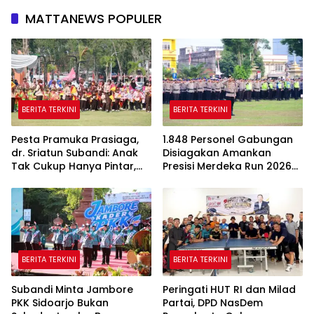
MATTANEWS POPULER
BERITA TERKINI
BERITA TERKINI
Pesta Pramuka Prasiaga,
1.848 Personel Gabungan
dr. Sriatun Subandi: Anak
Disiagakan Amankan
Tak Cukup Hanya Pintar,
Presisi Merdeka Run 2026
Karakter Baik Harus
di Jambi
Dibentuk Sejak Dini
BERITA TERKINI
BERITA TERKINI
Subandi Minta Jambore
Peringati HUT RI dan Milad
PKK Sidoarjo Bukan
Partai, DPD NasDem