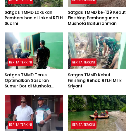
Satgas TMMD Lakukan
Satgas TMMD ke-129 Kebut
Pembersihan di Lokasi RTLH
Finishing Pembangunan
Suarni
Mushola Baiturrahman
BERITA TERKINI
BERITA TERKINI
Satgas TMMD Terus
Satgas TMMD Kebut
Optimalkan Sasaran
Finishing Rehab RTLH Milik
Sumur Bor di Mushola
Sriyanti
Hidayatullah
BERITA TERKINI
BERITA TERKINI