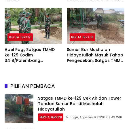
Semakin Layak
BERITA TERKINI
BERITA TERKINI
Apel Pagi, Satgas TMMD
Sumur Bor Musholah
ke-129 Kodim
Hidayatullah Masuk Tahap
0418/Palembang
Pengecekan, Satgas TMMD
Matangkan Kesiapan
Pastikan Air dan Tandon
Sebelum Bertugas
Berfungsi
PILIHAN PEMBACA
Satgas TMMD ke-129 Cek Air dan Tower
Tandon Sumur Bor di Musholah
Hidayatullah
BERITA TERKINI
Minggu, Agustus 9 2026 09:49 WIB