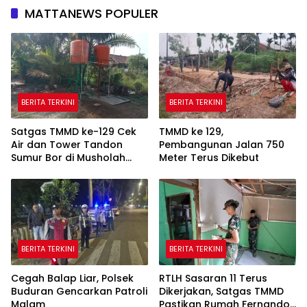
MATTANEWS POPULER
BERITA TERKINI
BERITA TERKINI
Satgas TMMD ke-129 Cek
TMMD ke 129,
Air dan Tower Tandon
Pembangunan Jalan 750
Sumur Bor di Musholah
Meter Terus Dikebut
Hidayatullah
BERITA TERKINI
BERITA TERKINI
Cegah Balap Liar, Polsek
RTLH Sasaran 11 Terus
Buduran Gencarkan Patroli
Dikerjakan, Satgas TMMD
Malam
Pastikan Rumah Fernando