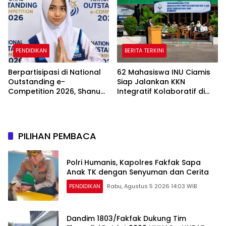
Edukasi Perlindungan Anak
dan Penguatan Posyandu
PENDIDIKAN
BERITA TERKINI
Berpartisipasi di National
62 Mahasiswa INU Ciamis
Outstanding e-
Siap Jalankan KKN
Competition 2026, Shanum
Integratif Kolaboratif di
dari SMP Muhamadiyah 31
Enam Desa
Jakarta Raih Medali Emas
dan Perak
PILIHAN PEMBACA
Polri Humanis, Kapolres Fakfak Sapa
Anak TK dengan Senyuman dan Cerita
PENDIDIKAN
Rabu, Agustus 5 2026 14:03 WIB
Dandim 1803/Fakfak Dukung Tim