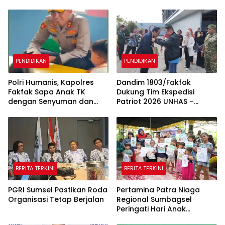
PENDIDIKAN
PENDIDIKAN
Polri Humanis, Kapolres
Dandim 1803/Fakfak
Fakfak Sapa Anak TK
Dukung Tim Ekspedisi
dengan Senyuman dan
Patriot 2026 UNHAS –
Cerita
UNPAD Kaji Kawasan
Transmigrasi di Fakfak
BERITA TERKINI
BERITA TERKINI
PGRI Sumsel Pastikan Roda
Pertamina Patra Niaga
Organisasi Tetap Berjalan
Regional Sumbagsel
Peringati Hari Anak
Nasional 2026 melalui