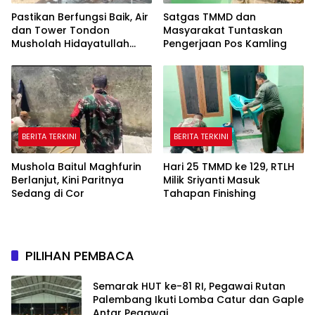
Pastikan Berfungsi Baik, Air
Satgas TMMD dan
dan Tower Tondon
Masyarakat Tuntaskan
Musholah Hidayatullah
Pengerjaan Pos Kamling
Dicek Satgas TMMD
BERITA TERKINI
BERITA TERKINI
Mushola Baitul Maghfurin
Hari 25 TMMD ke 129, RTLH
Berlanjut, Kini Paritnya
Milik Sriyanti Masuk
Sedang di Cor
Tahapan Finishing
PILIHAN PEMBACA
Semarak HUT ke-81 RI, Pegawai Rutan
Palembang Ikuti Lomba Catur dan Gaple
Antar Pegawai