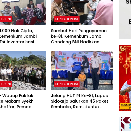
TERKINI
BERITA TERKINI
1.000 Hak Cipta,
Sambut Hari Pengayoman
 Kemenkum Jambi
ke-81, Kemenkum Jambi
DA Inventarisasi
Gandeng BNI Hadirkan
 Karya Daerah
Program Pencatatan Hak
Cipta Gratis
TERKINI
BERITA TERKINI
 – Wabup Fakfak
Jelang HUT RI Ke-81, Lapas
 ke Makam Syekh
Sidoarjo Salurkan 45 Paket
Ghaffar, Pemda
Sembako, Remisi untuk
 Matangkan
Ratusan Napi dan 12 Bebas
tan 666 Tahun Islam
Tanah Papua