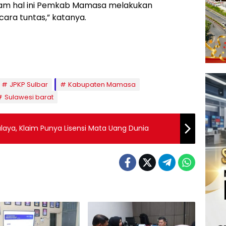
am hal ini Pemkab Mamasa melakukan
ra tuntas,” katanya.
JPKP Sulbar
Kabupaten Mamasa
Sulawesi barat
laya, Klaim Punya Lisensi Mata Uang Dunia