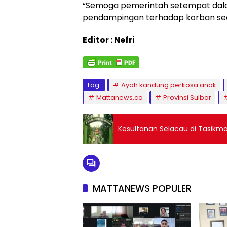
“Semoga pemerintah setempat dal
pendampingan terhadap korban seca
Editor : Nefri
Tag:
Ayah kandung perkosa anak
Mattanews.co
Provinsi Sulbar
Kesultanan Selacau di Tasikma
MATTANEWS POPULER