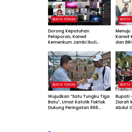
BERITA TERKINI
BERITA 
Dorong Kepatuhan
Menuju 
Pelaporan, Kanwil
Kanwil
Kemenkum Jambi Ikuti
dan BRI
Sosialisasi Penetapan
Potensi
Korporasi Nonaktif Secara
Administratif
BERITA TERKINI
BERITA 
Wujudkan “Satu Tungku Tiga
Bupati
Batu”, Umat Katolik Fakfak
Ziarah
Dukung Peringatan 666
Abdul 
Tahun Islam Masuk Papua
Fakfak
Peringa
Masuk 