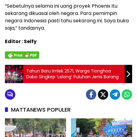
“Sebetulnya selama ini uang proyek Phoenix itu
sekarang dikuasai oleh negara. Para pemimpin
negara Indonesia pasti tahu sekarang ini. Saya buka
saja,” tandasnya.
Editor : Selfy
Tahun Baru Imlek 2571, Warga Tionghoa
Dabo Singkep ‘Lelang’ Puluhan Jenis Barang
MATTANEWS POPULER