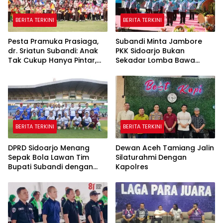
BERITA TERKINI
BERITA TERKINI
Pesta Pramuka Prasiaga,
Subandi Minta Jambore
dr. Sriatun Subandi: Anak
PKK Sidoarjo Bukan
Tak Cukup Hanya Pintar,
Sekadar Lomba Bawa
Karakter Baik Harus
Pulang Piala tapi Juga Ilmu
Dibentuk Sejak Dini
untuk Warga
BERITA TERKINI
BERITA TERKINI
DPRD Sidoarjo Menang
Dewan Aceh Tamiang Jalin
Sepak Bola Lawan Tim
Silaturahmi Dengan
Bupati Subandi dengan
Kapolres
Skor 3-1 di Gelora Delta