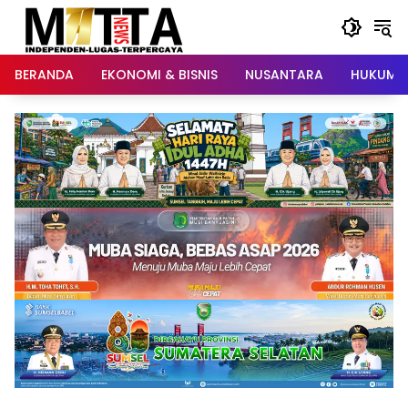
Langsung
ke
konten
BERANDA
EKONOMI & BISNIS
NUSANTARA
HUKUM &