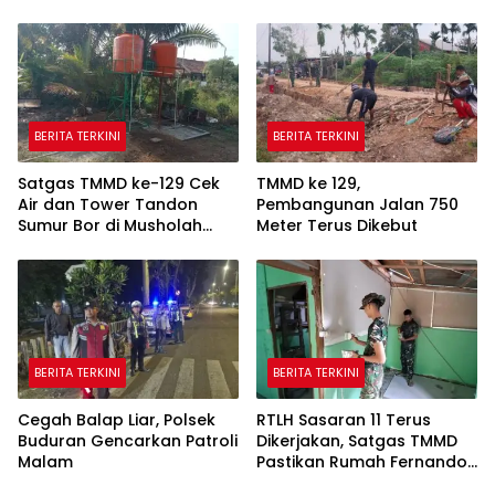
BERITA TERKINI
BERITA TERKINI
Satgas TMMD ke-129 Cek
TMMD ke 129,
Air dan Tower Tandon
Pembangunan Jalan 750
Sumur Bor di Musholah
Meter Terus Dikebut
Hidayatullah
BERITA TERKINI
BERITA TERKINI
Cegah Balap Liar, Polsek
RTLH Sasaran 11 Terus
Buduran Gencarkan Patroli
Dikerjakan, Satgas TMMD
Malam
Pastikan Rumah Fernando
Semakin Layak