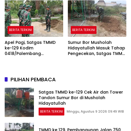
BERITA TERKINI
BERITA TERKINI
Apel Pagi, Satgas TMMD
Sumur Bor Musholah
ke-129 Kodim
Hidayatullah Masuk Tahap
0418/Palembang
Pengecekan, Satgas TMMD
Matangkan Kesiapan
Pastikan Air dan Tandon
Sebelum Bertugas
Berfungsi
PILIHAN PEMBACA
Satgas TMMD ke-129 Cek Air dan Tower
Tandon Sumur Bor di Musholah
Hidayatullah
BERITA TERKINI
Minggu, Agustus 9 2026 09:49 WIB
TMMD ke 129, Pembangunan Jalan 750