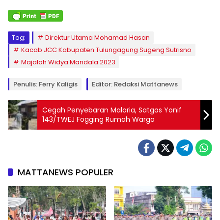
Tag:
Direktur Utama Mohamad Hasan
Kacab JCC Kabupaten Tulungagung Sugeng Sutrisno
Majalah Widya Mandala 2023
Penulis: Ferry Kaligis
Editor: Redaksi Mattanews
Cegah Penyebaran Malaria, Satgas Yonif
143/TWEJ Fogging Rumah Warga
MATTANEWS POPULER