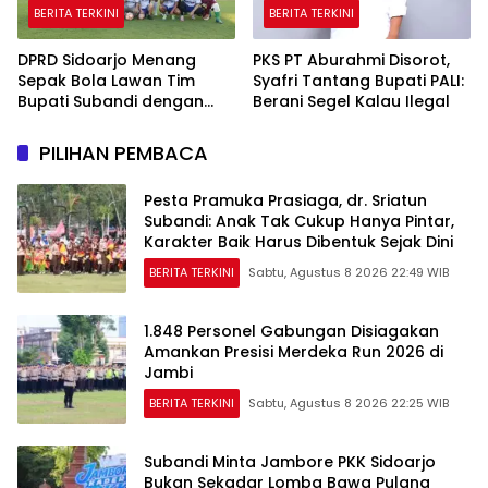
BERITA TERKINI
BERITA TERKINI
DPRD Sidoarjo Menang
PKS PT Aburahmi Disorot,
Sepak Bola Lawan Tim
Syafri Tantang Bupati PALI:
Bupati Subandi dengan
Berani Segel Kalau Ilegal
Skor 3-1 di Gelora Delta
PILIHAN PEMBACA
Pesta Pramuka Prasiaga, dr. Sriatun
Subandi: Anak Tak Cukup Hanya Pintar,
Karakter Baik Harus Dibentuk Sejak Dini
BERITA TERKINI
Sabtu, Agustus 8 2026 22:49 WIB
1.848 Personel Gabungan Disiagakan
Amankan Presisi Merdeka Run 2026 di
Jambi
BERITA TERKINI
Sabtu, Agustus 8 2026 22:25 WIB
Subandi Minta Jambore PKK Sidoarjo
Bukan Sekadar Lomba Bawa Pulang