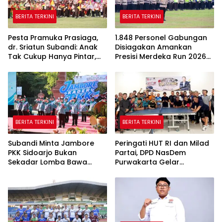
BERITA TERKINI
BERITA TERKINI
Pesta Pramuka Prasiaga,
1.848 Personel Gabungan
dr. Sriatun Subandi: Anak
Disiagakan Amankan
Tak Cukup Hanya Pintar,
Presisi Merdeka Run 2026
Karakter Baik Harus
di Jambi
Dibentuk Sejak Dini
BERITA TERKINI
BERITA TERKINI
Subandi Minta Jambore
Peringati HUT RI dan Milad
PKK Sidoarjo Bukan
Partai, DPD NasDem
Sekadar Lomba Bawa
Purwakarta Gelar
Pulang Piala tapi Juga Ilmu
Turnamen Olahraga
untuk Warga
hingga Baksos Gratis