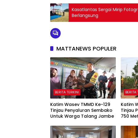
Kasatlantas Sergai Mirip Foto
Berlangsung
MATTANEWS POPULER
BERITA TERKINI
BERITA 
Katim Wasev TMMD Ke-129
Katim 
Tinjau Penyaluran Sembako
Tinjau
Untuk Warga Talang Jambe
750 Me