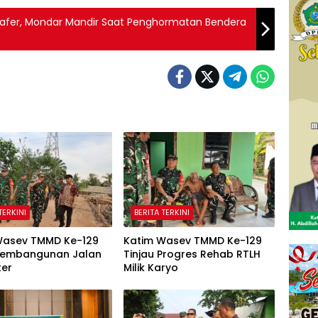
grafer, Mondar Mandir Saat Penghormatan Bendera
TERKINI
BERITA TERKINI
Wasev TMMD Ke-129
Katim Wasev TMMD Ke-129
 Pembangunan Jalan
Tinjau Progres Rehab RTLH
ter
Milik Karyo