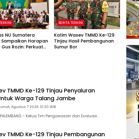
TERKINI
BERITA TERKINI
us NU Sumatera
Katim Wasev TMMD Ke-129
n Sampaikan Harapan
Tinjau Hasil Pembangunan
Gus Rozin: Perkuat
Sumur Bor
 dan Pesantren
v TMMD Ke-129 Tinjau Penyaluran
ntuk Warga Talang Jambe
Jumat, Agustus 7 2026 10:30 WIB
PALEMBANG – Ketua Tim Pengawasan dan Evaluasi…
ev TMMD Ke-129 Tinjau Pembangunan