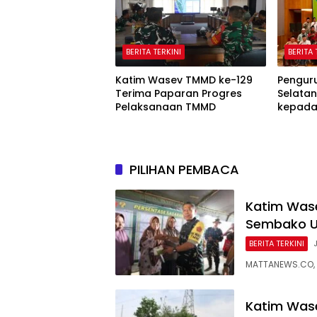
BERITA TERKINI
BERITA 
Katim Wasev TMMD ke-129
Pengur
Terima Paparan Progres
Selata
Pelaksanaan TMMD
kepada 
Ranting
PILIHAN PEMBACA
Katim Wase
Sembako U
BERITA TERKINI
MATTANEWS.CO, 
Katim Was