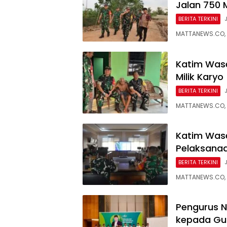
Jalan 750 
BERITA TERKINI
MATTANEWS.CO, 
Katim Wase
Milik Karyo
BERITA TERKINI
MATTANEWS.CO, 
Katim Was
Pelaksana
BERITA TERKINI
MATTANEWS.CO, 
Pengurus 
kepada Gus