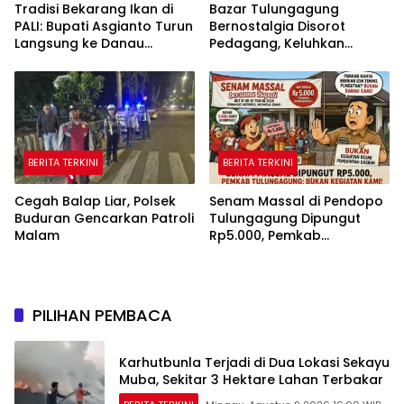
Tradisi Bekarang Ikan di
Bazar Tulungagung
PALI: Bupati Asgianto Turun
Bernostalgia Disorot
Langsung ke Danau
Pedagang, Keluhkan
Sebetung
Pungutan Kebersihan
hingga Listrik Sering Mati
BERITA TERKINI
BERITA TERKINI
Cegah Balap Liar, Polsek
Senam Massal di Pendopo
Buduran Gencarkan Patroli
Tulungagung Dipungut
Malam
Rp5.000, Pemkab
Tegaskan Bukan Kegiatan
Pemerintah
PILIHAN PEMBACA
Karhutbunla Terjadi di Dua Lokasi Sekayu
Muba, Sekitar 3 Hektare Lahan Terbakar