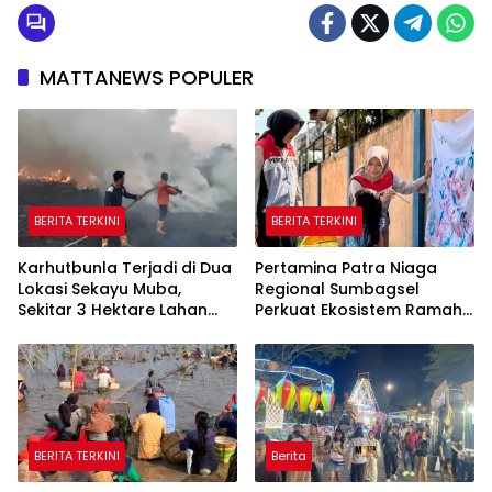
MATTANEWS POPULER
BERITA TERKINI
BERITA TERKINI
Karhutbunla Terjadi di Dua
Pertamina Patra Niaga
Lokasi Sekayu Muba,
Regional Sumbagsel
Sekitar 3 Hektare Lahan
Perkuat Ekosistem Ramah
Terbakar
Anak melalui Program
TAMASYA
BERITA TERKINI
Berita