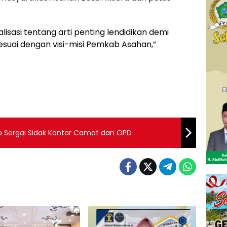
lisasi tentang arti penting lendidikan demi
suai dengan visi-misi Pemkab Asahan,”
p Sergai Sidak Kantor Camat dan OPD