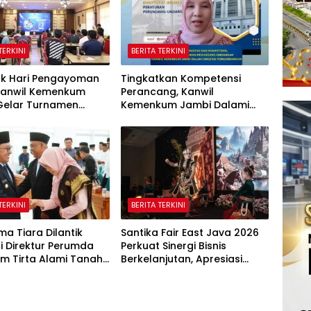
TERKINI
BERITA TERKINI
k Hari Pengayoman
Tingkatkan Kompetensi
 Kanwil Kemenkum
Perancang, Kanwil
Gelar Turnamen
Kemenkum Jambi Dalami
 Catur, dan E-Sport
Urgensi Pengundangan
Peraturan Perundang-
undangan
TERKINI
BERITA TERKINI
lma Tiara Dilantik
Santika Fair East Java 2026
i Direktur Perumda
Perkuat Sinergi Bisnis
um Tirta Alami Tanah
Berkelanjutan, Apresiasi
eriode 2026–2031
Mitra Korporasi Lewat
Corporate Award