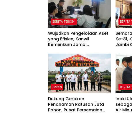
BERITA TERKINI
BERITA 
Wujudkan Pengelolaan Aset
Semara
yang Efisien, Kanwil
Ke-81,
Kemenkum Jambi
Jambi 
Laksanakan Lelang BMN
Domino,
Secara Transparan
Berita
BERITA 
Dukung Gerakan
Inoki U
Penanaman Ratusan Juta
sebaga
Pohon, Pusat Persemaian
Air Min
Sriwijaya Kemampo Perkuat
Datar P
Jaringan Persemaian
Nasional*