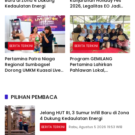
Baru di Zona 4 Dukung
Kanjuruhan Holiday Fes
Kedaulatan Energi
2026, Legalitas EO Jadi
Sorotan Publik
BERITA TERKINI
BERITA TERKINI
Pertamina Patra Niaga
Program GEMILANG
Regional Sumbagsel
Pertamina Lahirkan
Dorong UMKM Kuasai Live
Pahlawan Lokal,
Media Sosial Lewat
Perempuan Sukakarya
Pelatihan “Jago Live, Jago
Mandiri Lewat Pinang
Closing”
PILIHAN PEMBACA
Jelang HUT RI, 3 Sumur Infill Baru di Zona
4 Dukung Kedaulatan Energi
BERITA TERKINI
Rabu, Agustus 5 2026 19:53 WIB