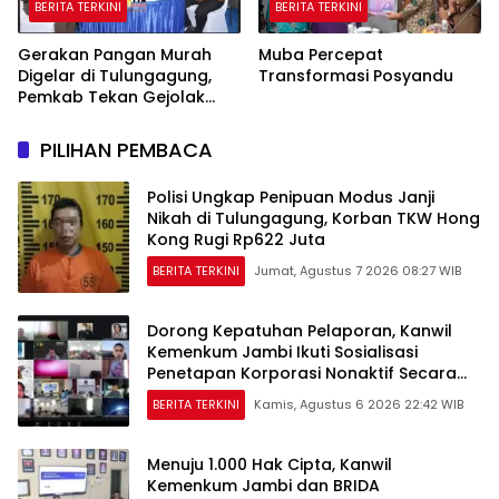
BERITA TERKINI
BERITA TERKINI
Gerakan Pangan Murah
Muba Percepat
Digelar di Tulungagung,
Transformasi Posyandu
Pemkab Tekan Gejolak
Harga dan Jaga Daya Beli
Warga
PILIHAN PEMBACA
Polisi Ungkap Penipuan Modus Janji
Nikah di Tulungagung, Korban TKW Hong
Kong Rugi Rp622 Juta
BERITA TERKINI
Jumat, Agustus 7 2026 08:27 WIB
Dorong Kepatuhan Pelaporan, Kanwil
Kemenkum Jambi Ikuti Sosialisasi
Penetapan Korporasi Nonaktif Secara
Administratif
BERITA TERKINI
Kamis, Agustus 6 2026 22:42 WIB
Menuju 1.000 Hak Cipta, Kanwil
Kemenkum Jambi dan BRIDA