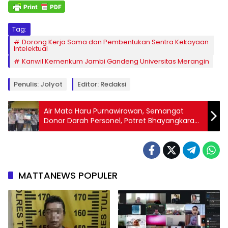
Tag:
Dorong Kerja Sama dan Pembentukan Sentra Kekayaan
Intelektual
Kanwil Kemenkum Jambi Gandeng Universitas Merangin
Penulis: Jolyot
Editor: Redaksi
Air Mata Haru Purnawirawan, Semangat
Donor Darah Personel, Potret Bhayangkara
ke – 80 di Kapuas Hulu
MATTANEWS POPULER