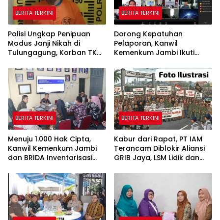
BERITA TERKINI
BERITA TERKINI
Polisi Ungkap Penipuan
Dorong Kepatuhan
Modus Janji Nikah di
Pelaporan, Kanwil
Tulungagung, Korban TKW
Kemenkum Jambi Ikuti
Hong Kong Rugi Rp622
Sosialisasi Penetapan
Juta
Korporasi Nonaktif Secara
Administratif
BERITA TERKINI
BERITA TERKINI
Menuju 1.000 Hak Cipta,
Kabur dari Rapat, PT IAM
Kanwil Kemenkum Jambi
Terancam Diblokir Aliansi
dan BRIDA Inventarisasi
GRIB Jaya, LSM Lidik dan
Potensi Karya Daerah
Warga PALI