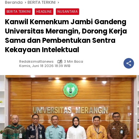
Beranda
BERITA TERKINI
BERITA TERKINI
HEADLINE
NUSANTARA
Kanwil Kemenkum Jambi Gandeng
Universitas Merangin, Dorong Kerja
Sama dan Pembentukan Sentra
Kekayaan Intelektual
Redaksimattanews
3 Min Baca
Kamis, Juni 18 2026 18:39 WIB