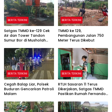
BERITA TERKINI
BERITA TERKINI
Satgas TMMD ke-129 Cek
TMMD ke 129,
Air dan Tower Tandon
Pembangunan Jalan 750
Sumur Bor di Musholah
Meter Terus Dikebut
Hidayatullah
BERITA TERKINI
BERITA TERKINI
Cegah Balap Liar, Polsek
RTLH Sasaran 11 Terus
Buduran Gencarkan Patroli
Dikerjakan, Satgas TMMD
Malam
Pastikan Rumah Fernando
Semakin Layak