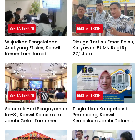
BERITA TERKINI
BERITA TERKINI
Wujudkan Pengelolaan
Diduga Tertipu Emas Palsu,
Aset yang Efisien, Kanwil
Karyawan BUMN Rugi Rp
Kemenkum Jambi
27,1 Juta
Laksanakan Lelang BMN
Secara Transparan
BERITA TERKINI
BERITA TERKINI
Semarak Hari Pengayoman
Tingkatkan Kompetensi
Ke-81, Kanwil Kemenkum
Perancang, Kanwil
Jambi Gelar Turnamen
Kemenkum Jambi Dalami
Domino, Catur, dan E-Sport
Urgensi Pengundangan
Peraturan Perundang-
undangan