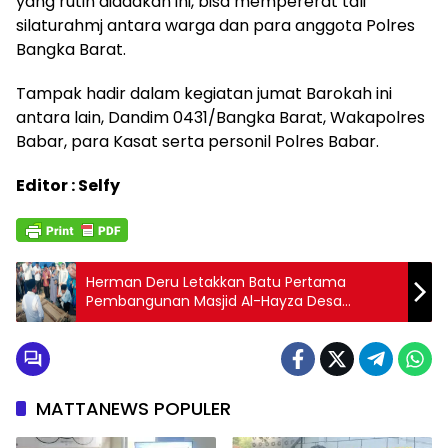
yang rutin diadakan ini, bisa mempererat tali
silaturahmj antara warga dan para anggota Polres
Bangka Barat.
Tampak hadir dalam kegiatan jumat Barokah ini
antara lain, Dandim 0431/Bangka Barat, Wakapolres
Babar, para Kasat serta personil Polres Babar.
Editor : Selfy
Herman Deru Letakkan Batu Pertama
Pembangunan Masjid Al-Hayza Desa
Serinanti OKI
MATTANEWS POPULER