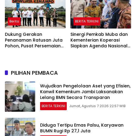
Berita
BERITA TERKINI
Dukung Gerakan
Sinergi Pemkab Muba dan
Penanaman Ratusan Juta
Kementerian Koperasi
Pohon, Pusat Persemaian
Siapkan Agenda Nasional
Sriwijaya Kemampo
Hilirisasi Kelapa Sawit
Perkuat Jaringan
Persemaian Nasional*
PILIHAN PEMBACA
Wujudkan Pengelolaan Aset yang Efisien,
Kanwil Kemenkum Jambi Laksanakan
Lelang BMN Secara Transparan
BERITA TERKINI
Jumat, Agustus 7 2026 22:57 WIB
Diduga Tertipu Emas Palsu, Karyawan
BUMN Rugi Rp 27,1 Juta