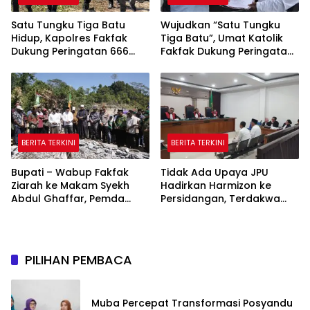
Satu Tungku Tiga Batu
Wujudkan “Satu Tungku
Hidup, Kapolres Fakfak
Tiga Batu”, Umat Katolik
Dukung Peringatan 666
Fakfak Dukung Peringatan
Tahun Islam di Tanah
666 Tahun Islam Masuk
Papua
Papua
BERITA TERKINI
BERITA TERKINI
Bupati – Wabup Fakfak
Tidak Ada Upaya JPU
Ziarah ke Makam Syekh
Hadirkan Harmizon ke
Abdul Ghaffar, Pemda
Persidangan, Terdakwa
Fakfak Matangkan
Kecewa
Peringatan 666 Tahun
Islam Masuk Tanah Papua
PILIHAN PEMBACA
Muba Percepat Transformasi Posyandu