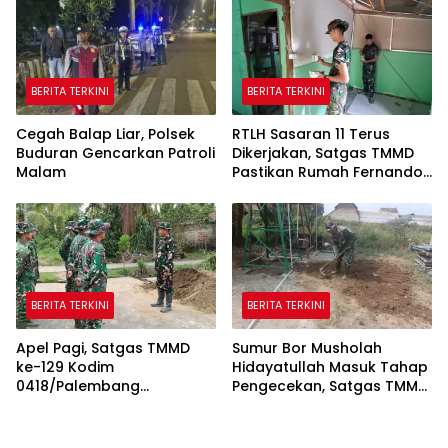
BERITA TERKINI
BERITA TERKINI
Cegah Balap Liar, Polsek
RTLH Sasaran 11 Terus
Buduran Gencarkan Patroli
Dikerjakan, Satgas TMMD
Malam
Pastikan Rumah Fernando
Semakin Layak
BERITA TERKINI
BERITA TERKINI
Apel Pagi, Satgas TMMD
Sumur Bor Musholah
ke-129 Kodim
Hidayatullah Masuk Tahap
0418/Palembang
Pengecekan, Satgas TMMD
Matangkan Kesiapan
Pastikan Air dan Tandon
Sebelum Bertugas
Berfungsi