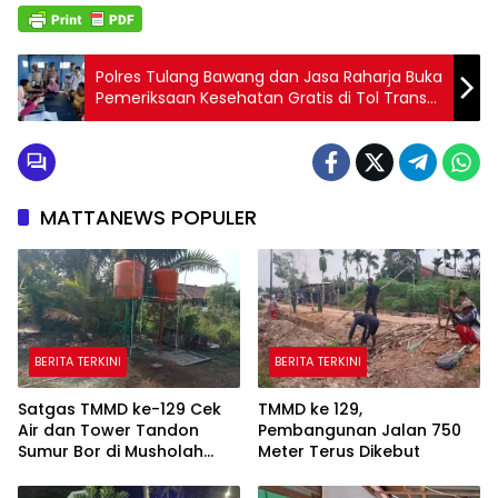
Polres Tulang Bawang dan Jasa Raharja Buka
Pemeriksaan Kesehatan Gratis di Tol Trans
Sumatera
MATTANEWS POPULER
BERITA TERKINI
BERITA TERKINI
Satgas TMMD ke-129 Cek
TMMD ke 129,
Air dan Tower Tandon
Pembangunan Jalan 750
Sumur Bor di Musholah
Meter Terus Dikebut
Hidayatullah