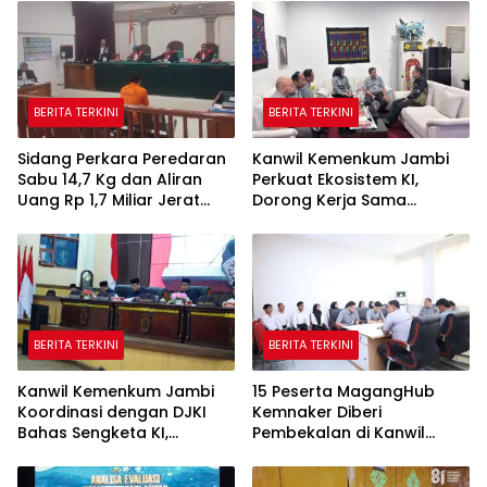
BERITA TERKINI
BERITA TERKINI
Sidang Perkara Peredaran
Kanwil Kemenkum Jambi
Sabu 14,7 Kg dan Aliran
Perkuat Ekosistem KI,
Uang Rp 1,7 Miliar Jerat
Dorong Kerja Sama
Terdakwa Angga Prasetyo
dengan Kampus dan
Pemda
BERITA TERKINI
BERITA TERKINI
Kanwil Kemenkum Jambi
15 Peserta MagangHub
Koordinasi dengan DJKI
Kemnaker Diberi
Bahas Sengketa KI,
Pembekalan di Kanwil
Termasuk Motif Batik
Kementerian Hukum Jambi
Sultan Thaha