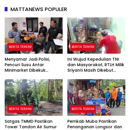
MATTANEWS POPULER
BERITA TERKINI
BERITA TERKINI
Menyamar Jadi Polisi,
Ini Wujud Kepedulian TNI
Pencuri Susu Antar
dan Masyarakat, RTLH Milik
Minimarket Dibekuk
Sriyanti Masih Dikebut
Jatanras Polda Sumsel
Satgas TMMD
BERITA TERKINI
BERITA TERKINI
Satgas TMMD Pastikan
Pemkab Muba Pastikan
Tower Tandon Air Sumur
Penanganan Longsor dan