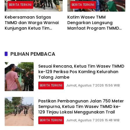
BERITA TERKINI
BERITA TERKINI
Kebersamaan Satgas
Katim Wasev TMM
TMMD dan Warga Warnai
Dengarkan Langsung
Kunjungan Ketua Tim
Manfaat Program TMMD
Wasev TMMD ke-129
Ke-129 Kodim
0418/Palembang
PILIHAN PEMBACA
Sesuai Rencana, Ketua Tim Wasev TMMD
ke-129 Periksa Pos Kamling Kelurahan
Talang Jambe
BERITA TERKINI
Jumat, Agustus 7 2026 15:56 WIB
Pastikan Pembangunan Jalan 750 Meter
Sempurna, Ketua Tim Wasev TMMD ke-
129 Tinjau Lokasi Menggunakan Trail
BERITA TERKINI
Jumat, Agustus 7 2026 15:48 WIB