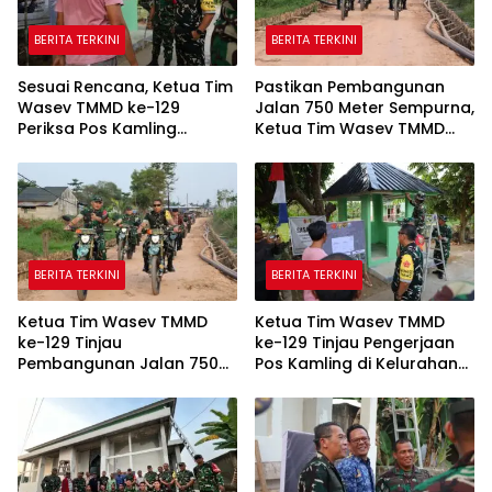
BERITA TERKINI
BERITA TERKINI
Sesuai Rencana, Ketua Tim
Pastikan Pembangunan
Wasev TMMD ke-129
Jalan 750 Meter Sempurna,
Periksa Pos Kamling
Ketua Tim Wasev TMMD
Kelurahan Talang Jambe
ke-129 Tinjau Lokasi
Menggunakan Trail
BERITA TERKINI
BERITA TERKINI
Ketua Tim Wasev TMMD
Ketua Tim Wasev TMMD
ke-129 Tinjau
ke-129 Tinjau Pengerjaan
Pembangunan Jalan 750
Pos Kamling di Kelurahan
Meter di Kelurahan Talang
Talang Jambe
Jambe