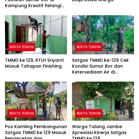
Kampung Kreatif Pelangi
Bisa Digunakan
BERITA TERKINI
BERITA TERKINI
TMMD ke 129, RTLH Sriyanti
Satgas TMMD ke-129 Cek
Masuk Tahapan Finishing
Kondisi Sumur Bor dan
Ketersediaan Air di
Kampung Kreatif
BERITA TERKINI
BERITA TERKINI
Pos Kamling Pembangunan
Warga Talang Jambe
Satgas TMMD ke 129 Masuk
Apresiasi Kinerja Satgas
Pengecetan dan
TMMD ke 129