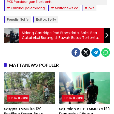
PKS Persidangan Elektronik
Kriminal palembang
Mattanews.co
pks
Penulis: Selfy
Editor: Selfy
Sidang Cartridge Pod Etomidate, Saksi Bea
Cukai Akui Barang di Bawah Batas Tertentu
Berpotensi Lolos Pemeriksaan
MATTANEWS POPULER
BERITA TERKINI
BERITA TERKINI
Satgas TMMD ke 129
Sejumlah RTLH TMMD ke 129
Pastikan Sumur Bor di
Diapresiasi Warga