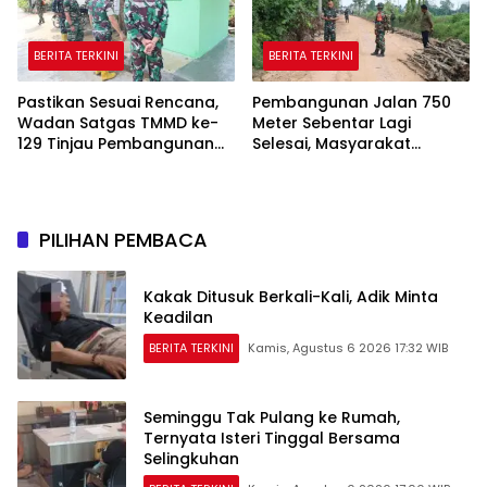
BERITA TERKINI
BERITA TERKINI
Pastikan Sesuai Rencana,
Pembangunan Jalan 750
Wadan Satgas TMMD ke-
Meter Sebentar Lagi
129 Tinjau Pembangunan
Selesai, Masyarakat
Poskamling
Talang Jambe Sambut
Gembira
PILIHAN PEMBACA
Kakak Ditusuk Berkali-Kali, Adik Minta
Keadilan
BERITA TERKINI
Kamis, Agustus 6 2026 17:32 WIB
Seminggu Tak Pulang ke Rumah,
Ternyata Isteri Tinggal Bersama
Selingkuhan