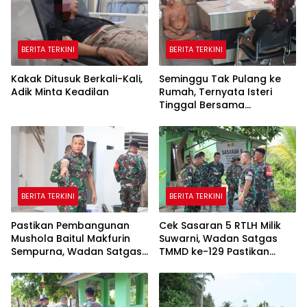
BERITA TERKINI
BERITA TERKINI
Kakak Ditusuk Berkali-Kali,
Seminggu Tak Pulang ke
Adik Minta Keadilan
Rumah, Ternyata Isteri
Tinggal Bersama
Selingkuhan
BERITA TERKINI
BERITA TERKINI
Pastikan Pembangunan
Cek Sasaran 5 RTLH Milik
Mushola Baitul Makfurin
Suwarni, Wadan Satgas
Sempurna, Wadan Satgas
TMMD ke-129 Pastikan
TMMD Cek Langsung ke
Penghuni Rumah Senang
Lokasi