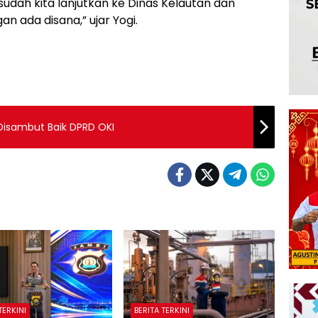
udah kita lanjutkan ke Dinas Kelautan dan
n ada disana,” ujar Yogi.
isambut Baik DPRD OKI
TERKINI
BERITA TERKINI