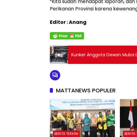
“Kita sudah mendapat laporan, dan s
Perikanan Provinsi karena kewenanga
Editor : Anang
Kunker Anggota Dewan Muba D
MATTANEWS POPULER
BERITA TERKINI
BERITA 