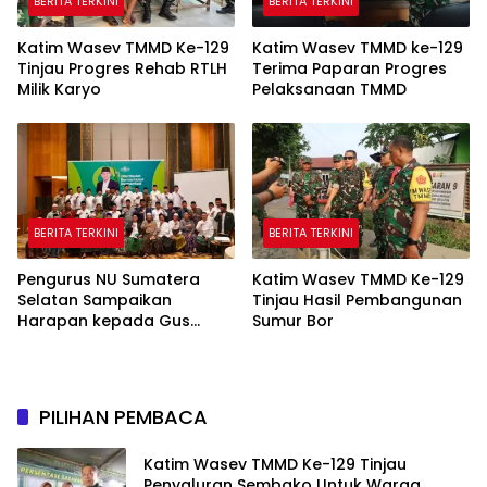
BERITA TERKINI
BERITA TERKINI
Katim Wasev TMMD Ke-129
Katim Wasev TMMD ke-129
Tinjau Progres Rehab RTLH
Terima Paparan Progres
Milik Karyo
Pelaksanaan TMMD
BERITA TERKINI
BERITA TERKINI
Pengurus NU Sumatera
Katim Wasev TMMD Ke-129
Selatan Sampaikan
Tinjau Hasil Pembangunan
Harapan kepada Gus
Sumur Bor
Rozin: Perkuat Ranting dan
Pesantren
PILIHAN PEMBACA
Katim Wasev TMMD Ke-129 Tinjau
Penyaluran Sembako Untuk Warga