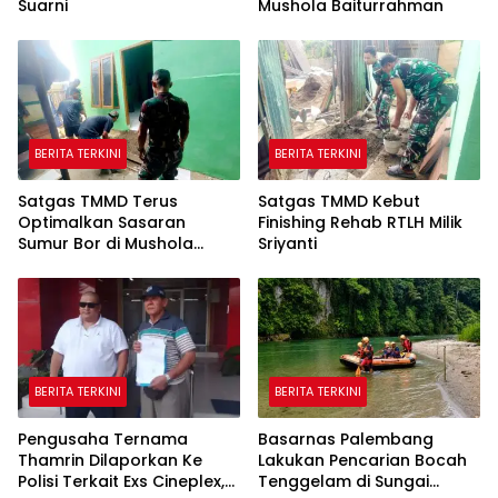
Suarni
Mushola Baiturrahman
BERITA TERKINI
BERITA TERKINI
Satgas TMMD Terus
Satgas TMMD Kebut
Optimalkan Sasaran
Finishing Rehab RTLH Milik
Sumur Bor di Mushola
Sriyanti
Hidayatullah
BERITA TERKINI
BERITA TERKINI
Pengusaha Ternama
Basarnas Palembang
Thamrin Dilaporkan Ke
Lakukan Pencarian Bocah
Polisi Terkait Exs Cineplex,
Tenggelam di Sungai