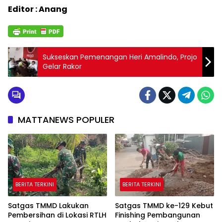
Editor : Anang
Sukseskan Pemenangan Heri Amalindo, Projo
Gelar Rakor
MATTANEWS POPULER
BERITA TERKINI
BERITA TERKINI
Satgas TMMD Lakukan
Satgas TMMD ke-129 Kebut
Pembersihan di Lokasi RTLH
Finishing Pembangunan