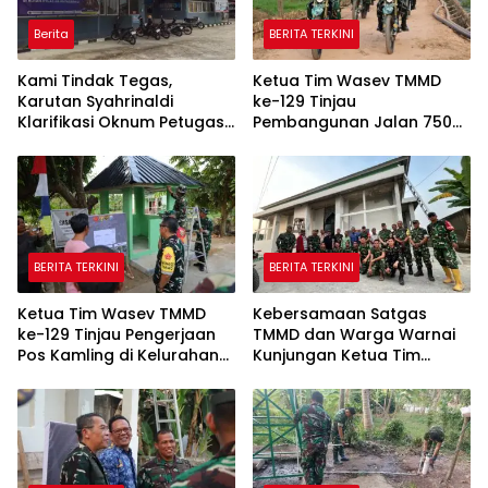
Berita
BERITA TERKINI
Kami Tindak Tegas,
Ketua Tim Wasev TMMD
Karutan Syahrinaldi
ke-129 Tinjau
Klarifikasi Oknum Petugas
Pembangunan Jalan 750
Rutan Putussibau Terseret
Meter di Kelurahan Talang
Komentar Pedas Kasus
Jambe
Pasien BPJS
BERITA TERKINI
BERITA TERKINI
Ketua Tim Wasev TMMD
Kebersamaan Satgas
ke-129 Tinjau Pengerjaan
TMMD dan Warga Warnai
Pos Kamling di Kelurahan
Kunjungan Ketua Tim
Talang Jambe
Wasev TMMD ke-129