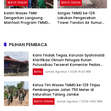
BERITA TERKINI
BERITA TERKINI
Katim Wasev TMM
Satgas TMMD ke-129
Dengarkan Langsung
Lakukan Pengecekan
Manfaat Program TMMD
Tower Tandon Air Sumur
Ke-129 Kodim
Bor di Kampung Kreatif
0418/Palembang
Pelangi
PILIHAN PEMBACA
Kami Tindak Tegas, Karutan Syahrinaldi
Klarifikasi Oknum Petugas Rutan
Putussibau Terseret Komentar Pedas
Kasus Pasien BPJS
Berita
Jumat, Agustus 7 2026 15:03 WIB
Ketua Tim Wasev TMMD ke-129 Tinjau
Pembangunan Jalan 750 Meter di
Kelurahan Talang Jambe
BERITA TERKINI
Jumat, Agustus 7 2026 14:50 WIB