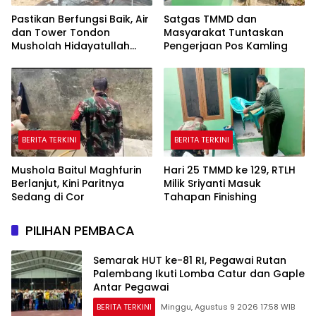
Pastikan Berfungsi Baik, Air
Satgas TMMD dan
dan Tower Tondon
Masyarakat Tuntaskan
Musholah Hidayatullah
Pengerjaan Pos Kamling
Dicek Satgas TMMD
BERITA TERKINI
BERITA TERKINI
Mushola Baitul Maghfurin
Hari 25 TMMD ke 129, RTLH
Berlanjut, Kini Paritnya
Milik Sriyanti Masuk
Sedang di Cor
Tahapan Finishing
PILIHAN PEMBACA
Semarak HUT ke-81 RI, Pegawai Rutan
Palembang Ikuti Lomba Catur dan Gaple
Antar Pegawai
BERITA TERKINI
Minggu, Agustus 9 2026 17:58 WIB