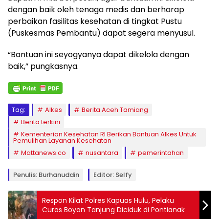
dengan baik oleh tenaga medis dan berharap
perbaikan fasilitas kesehatan di tingkat Pustu
(Puskesmas Pembantu) dapat segera menyusul.
“Bantuan ini seyogyanya dapat dikelola dengan
baik,” pungkasnya.
Tag:
Alkes
Berita Aceh Tamiang
Berita terkini
Kementerian Kesehatan RI Berikan Bantuan Alkes Untuk
Pemulihan Layanan Kesehatan
Mattanews.co
nusantara
pemerintahan
Penulis: Burhanuddin
Editor: Selfy
Respon Kilat Polres Kapuas Hulu, Pelaku
Curas Boyan Tanjung Diciduk di Pontianak