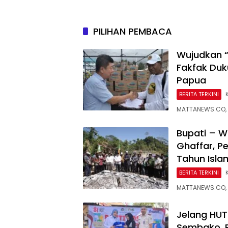
2026
Setiap
PILIHAN PEMBACA
Wujudkan “
Fakfak Duk
Papua
BERITA TERKINI
MATTANEWS.CO, 
Bupati – W
Ghaffar, P
Tahun Isl
BERITA TERKINI
MATTANEWS.CO, F
Jelang HUT 
Sembako, R