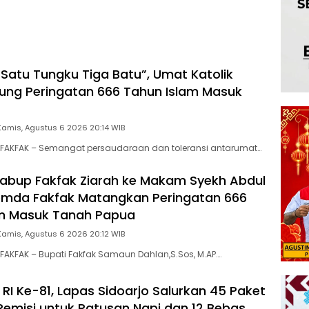
 Rumah
Satu Tungku Tiga Batu”, Umat Katolik
ung Peringatan 666 Tahun Islam Masuk
Kamis, Agustus 6 2026 20:14 WIB
FAKFAK – Semangat persaudaraan dan toleransi antarumat…
abup Fakfak Ziarah ke Makam Syekh Abdul
emda Fakfak Matangkan Peringatan 666
am Masuk Tanah Papua
Kamis, Agustus 6 2026 20:12 WIB
AKFAK – Bupati Fakfak Samaun Dahlan,S.Sos, M.AP….
RI Ke-81, Lapas Sidoarjo Salurkan 45 Paket
emisi untuk Ratusan Napi dan 12 Bebas