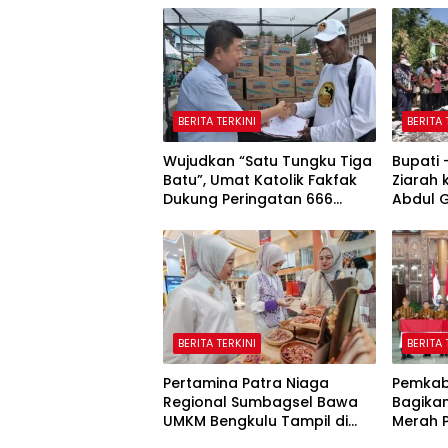
BERITA TERKINI
BERITA 
Wujudkan “Satu Tungku Tiga
Bupati
Batu”, Umat Katolik Fakfak
Ziarah
Dukung Peringatan 666
Abdul 
Tahun Islam Masuk Papua
Fakfak
Peringa
Masuk 
BERITA TERKINI
BERITA 
Pertamina Patra Niaga
Pemkab
Regional Sumbagsel Bawa
Bagikan
UMKM Bengkulu Tampil di
Merah Pu
Indonesia Fashion Week
Nasiona