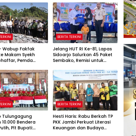
TERKINI
BERITA TERKINI
 – Wabup Fakfak
Jelang HUT RI Ke-81, Lapas
 ke Makam Syekh
Sidoarjo Salurkan 45 Paket
Ghaffar, Pemda
Sembako, Remisi untuk
 Matangkan
Ratusan Napi dan 12 Bebas
tan 666 Tahun Islam
Tanah Papua
TERKINI
BERITA TERKINI
 Tulungagung
Hesti Haris: Rabu Berkah TP
 10.000 Bendera
PKK Jambi Perkuat Literasi
tih, Plt Bupati:
Keuangan dan Budaya
lisme Harus Hidup di
Kelola Sampah dari Rumah