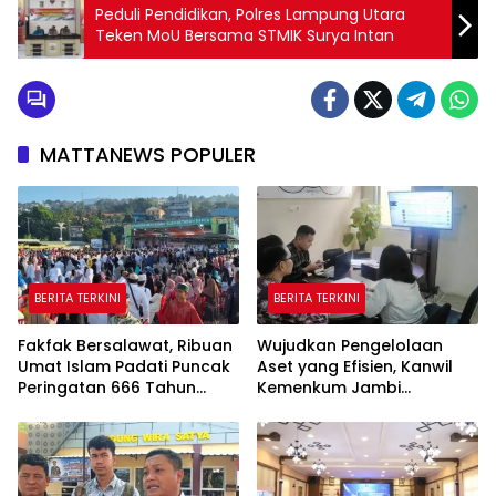
Peduli Pendidikan, Polres Lampung Utara
Teken MoU Bersama STMIK Surya Intan
MATTANEWS POPULER
BERITA TERKINI
BERITA TERKINI
Fakfak Bersalawat, Ribuan
Wujudkan Pengelolaan
Umat Islam Padati Puncak
Aset yang Efisien, Kanwil
Peringatan 666 Tahun
Kemenkum Jambi
Islam Masuk Tanah Papua
Laksanakan Lelang BMN
Secara Transparan