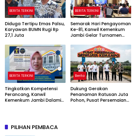
BERITA TERKINI
BERITA TERKINI
Diduga Tertipu Emas Palsu,
Semarak Hari Pengayoman
Karyawan BUMN Rugi Rp
Ke-81, Kanwil Kemenkum
27,1 Juta
Jambi Gelar Turnamen
Domino, Catur, dan E-Sport
BERITA TERKINI
Berita
Tingkatkan Kompetensi
Dukung Gerakan
Perancang, Kanwil
Penanaman Ratusan Juta
Kemenkum Jambi Dalami
Pohon, Pusat Persemaian
Urgensi Pengundangan
Sriwijaya Kemampo
Peraturan Perundang-
Perkuat Jaringan
undangan
Persemaian Nasional*
PILIHAN PEMBACA