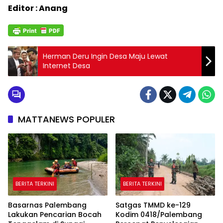
Editor : Anang
Herman Deru Ingin Desa Maju Lewat
Internet Desa
MATTANEWS POPULER
BERITA TERKINI
BERITA TERKINI
Basarnas Palembang
Satgas TMMD ke-129
Lakukan Pencarian Bocah
Kodim 0418/Palembang