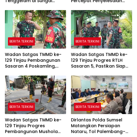
Tenggelam di Sungai
Percepat Penyelesaian
Selabung
Pembangunan Jalan 750
Meter
BERITA TERKINI
BERITA TERKINI
Wadan Satgas TMMD ke-
Wadan Satgas TMMD ke-
129 Tinjau Pembangunan
129 Tinjau Progres RTLH
Sasaran 4 Poskamling,
Sasaran 5, Pastikan Siap
Pastikan Pekerjaan Sesuai
Dihuni Pemilik Suwarni
Perencanaan
BERITA TERKINI
BERITA TERKINI
Wadan Satgas TMMD ke-
Dirlantas Polda Sumsel
129 Tinjau Progres
Matangkan Persiapan
Pembangunan Mushola
Nataru, Tol Palembang–