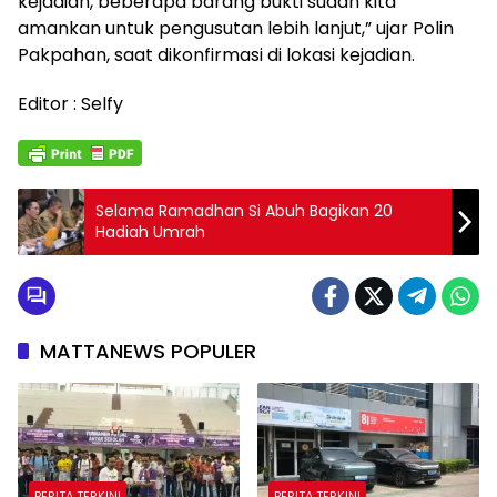
kejadian, beberapa barang bukti sudah kita
amankan untuk pengusutan lebih lanjut,” ujar Polin
Pakpahan, saat dikonfirmasi di lokasi kejadian.
Editor : Selfy
Selama Ramadhan Si Abuh Bagikan 20
Hadiah Umrah
MATTANEWS POPULER
BERITA TERKINI
BERITA TERKINI