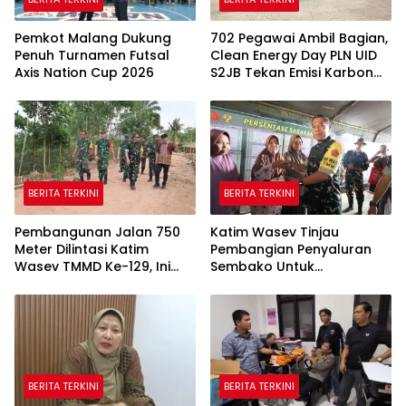
Pemkot Malang Dukung
702 Pegawai Ambil Bagian,
Penuh Turnamen Futsal
Clean Energy Day PLN UID
Axis Nation Cup 2026
S2JB Tekan Emisi Karbon
Hingga 15 Ton
BERITA TERKINI
BERITA TERKINI
Pembangunan Jalan 750
Katim Wasev Tinjau
Meter Dilintasi Katim
Pembangian Penyaluran
Wasev TMMD Ke-129, Ini
Sembako Untuk
yang Disampaikan
Masyarakat
BERITA TERKINI
BERITA TERKINI