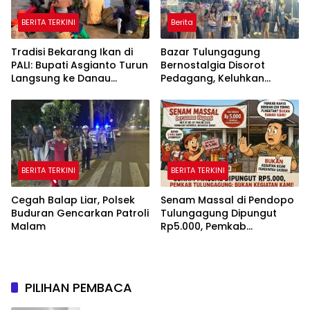
BERITA TERKINI
Berita
Tradisi Bekarang Ikan di
Bazar Tulungagung
PALI: Bupati Asgianto Turun
Bernostalgia Disorot
Langsung ke Danau
Pedagang, Keluhkan
Sebetung
Pungutan Kebersihan
hingga Listrik Sering Mati
BERITA TERKINI
BERITA TERKINI
Cegah Balap Liar, Polsek
Senam Massal di Pendopo
Buduran Gencarkan Patroli
Tulungagung Dipungut
Malam
Rp5.000, Pemkab
Tegaskan Bukan Kegiatan
Pemerintah
PILIHAN PEMBACA