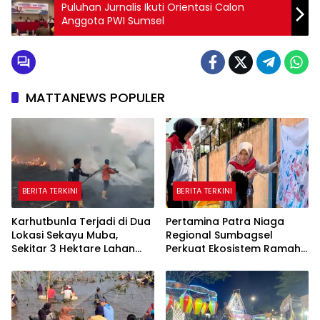
Puluhan Jurnalis Ikuti Orientasi Calon
Anggota PWI Sumsel
MATTANEWS POPULER
BERITA TERKINI
BERITA TERKINI
Karhutbunla Terjadi di Dua
Pertamina Patra Niaga
Lokasi Sekayu Muba,
Regional Sumbagsel
Sekitar 3 Hektare Lahan
Perkuat Ekosistem Ramah
Terbakar
Anak melalui Program
TAMASYA