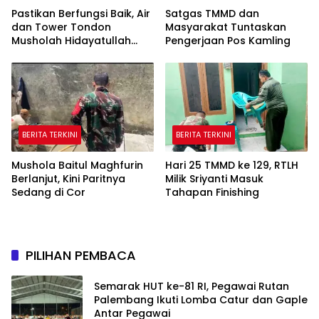
Pastikan Berfungsi Baik, Air
Satgas TMMD dan
dan Tower Tondon
Masyarakat Tuntaskan
Musholah Hidayatullah
Pengerjaan Pos Kamling
Dicek Satgas TMMD
BERITA TERKINI
BERITA TERKINI
Mushola Baitul Maghfurin
Hari 25 TMMD ke 129, RTLH
Berlanjut, Kini Paritnya
Milik Sriyanti Masuk
Sedang di Cor
Tahapan Finishing
PILIHAN PEMBACA
Semarak HUT ke-81 RI, Pegawai Rutan
Palembang Ikuti Lomba Catur dan Gaple
Antar Pegawai