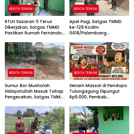
BERITA TERKINI
BERITA TERKINI
RTLH Sasaran 11 Terus
Apel Pagi, Satgas TMMD
Dikerjakan, Satgas TMMD
ke-129 Kodim
Pastikan Rumah Fernando
0418/Palembang
Semakin Layak
Matangkan Kesiapan
Sebelum Bertugas
BERITA TERKINI
BERITA TERKINI
Sumur Bor Musholah
Senam Massal di Pendopo
Hidayatullah Masuk Tahap
Tulungagung Dipungut
Pengecekan, Satgas TMMD
Rp5.000, Pemkab
Pastikan Air dan Tandon
Tegaskan Bukan Kegiatan
Berfungsi
Pemerintah