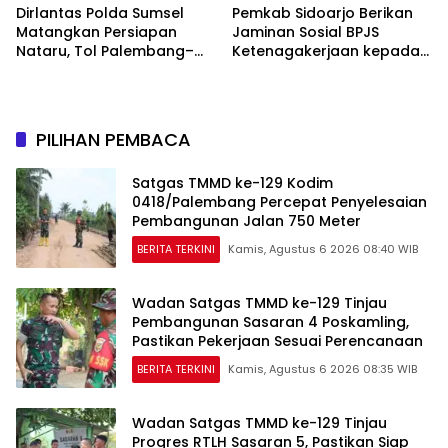
Dirlantas Polda Sumsel
Pemkab Sidoarjo Berikan
Matangkan Persiapan
Jaminan Sosial BPJS
Nataru, Tol Palembang–
Ketenagakerjaan kepada
Betung Diproyeksikan
42.210 Pekerja Rentan
Fungsional Akhir 2026
PILIHAN PEMBACA
Satgas TMMD ke-129 Kodim
0418/Palembang Percepat Penyelesaian
Pembangunan Jalan 750 Meter
BERITA TERKINI
Kamis, Agustus 6 2026 08:40 WIB
Wadan Satgas TMMD ke-129 Tinjau
Pembangunan Sasaran 4 Poskamling,
Pastikan Pekerjaan Sesuai Perencanaan
BERITA TERKINI
Kamis, Agustus 6 2026 08:35 WIB
Wadan Satgas TMMD ke-129 Tinjau
Progres RTLH Sasaran 5, Pastikan Siap