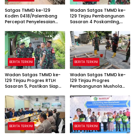
Satgas TMMD ke-129
Wadan Satgas TMMD ke-
Kodim 0418/Palembang
129 Tinjau Pembangunan
Percepat Penyelesaian
Sasaran 4 Poskamling,
Pembangunan Jalan 750
Pastikan Pekerjaan Sesuai
Meter
Perencanaan
BERITA TERKINI
BERITA TERKINI
Wadan Satgas TMMD ke-
Wadan Satgas TMMD ke-
129 Tinjau Progres RTLH
129 Tinjau Progres
Sasaran 5, Pastikan Siap
Pembangunan Mushola
Dihuni Pemilik Suwarni
Baitul Makfurin
BERITA TERKINI
BERITA TERKINI