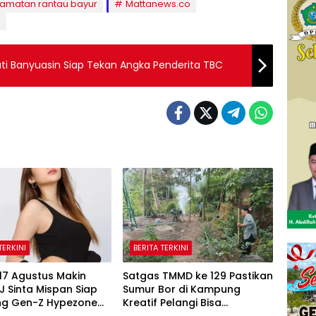
amatan rantau bayur
Mattanews.co
n
ti Banyuasin Siap Tekan Angka Penderita TBC
TERKINI
BERITA TERKINI
17 Agustus Makin
Satgas TMMD ke 129 Pastikan
J Sinta Mispan Siap
Sumur Bor di Kampung
g Gen-Z Hypezone
Kreatif Pelangi Bisa
bang
Digunakan