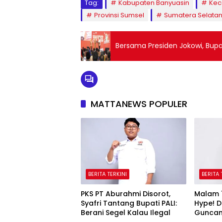
Tag:
Kabupaten Banyuasin
Kec
Provinsi Sumsel
Sumatera Selata
Bersama Presiden Jokowi, Bupa
MATTANEWS POPULER
BERITA TERKINI
BERITA 
PKS PT Aburahmi Disorot,
Malam 
Syafri Tantang Bupati PALI:
Hype! D
Berani Segel Kalau Ilegal
Guncan
Palem