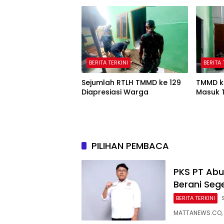
BERITA TERKINI
BERITA 
Sejumlah RTLH TMMD ke 129
TMMD ke
Diapresiasi Warga
Masuk 
PILIHAN PEMBACA
PKS PT Abur
Berani Sege
BERITA TERKINI
MATTANEWS.CO, PA