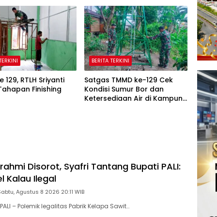
TERKINI
BERITA TERKINI
 129, RTLH Sriyanti
Satgas TMMD ke-129 Cek
Tahapan Finishing
Kondisi Sumur Bor dan
Ketersediaan Air di Kampung
Kreatif
ahmi Disorot, Syafri Tantang Bupati PALI:
l Kalau Ilegal
Sabtu, Agustus 8 2026 20:11 WIB
LI – Polemik legalitas Pabrik Kelapa Sawit…