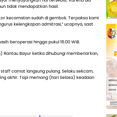
ayur menyayangkan hal tersebut. Karena dia
un tidak mendapatkan hasil.
tor kecamatan sudah di gembok. Terpaksa kami
gurus kelengkapan admitrasi,” ucapnya, saat
sih beroperasi hingga pukul 16.00 WIB.
) Rantau Bayur ketika dihubungi membenarkan,
di staff camat langsung pulang. Selaku sekcam,
ling akhir. Tapi memang (hari Selasa) keadaan