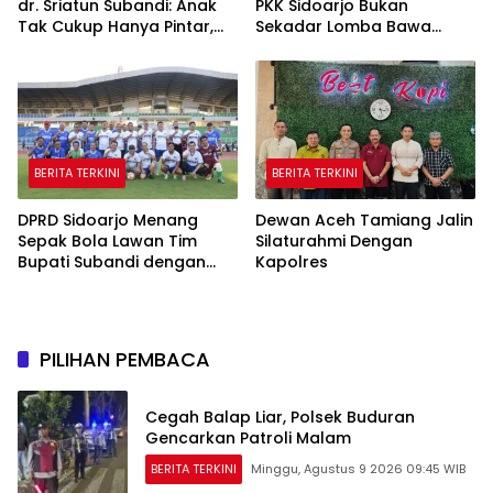
dr. Sriatun Subandi: Anak
PKK Sidoarjo Bukan
Tak Cukup Hanya Pintar,
Sekadar Lomba Bawa
Karakter Baik Harus
Pulang Piala tapi Juga Ilmu
Dibentuk Sejak Dini
untuk Warga
BERITA TERKINI
BERITA TERKINI
DPRD Sidoarjo Menang
Dewan Aceh Tamiang Jalin
Sepak Bola Lawan Tim
Silaturahmi Dengan
Bupati Subandi dengan
Kapolres
Skor 3-1 di Gelora Delta
PILIHAN PEMBACA
Cegah Balap Liar, Polsek Buduran
Gencarkan Patroli Malam
BERITA TERKINI
Minggu, Agustus 9 2026 09:45 WIB