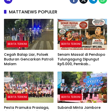
MATTANEWS POPULER
BERITA TERKINI
BERITA TERKINI
Cegah Balap Liar, Polsek
Senam Massal di Pendopo
Buduran Gencarkan Patroli
Tulungagung Dipungut
Malam
Rp5.000, Pemkab
Tegaskan Bukan Kegiatan
Pemerintah
BERITA TERKINI
BERITA TERKINI
Pesta Pramuka Prasiaga,
Subandi Minta Jambore