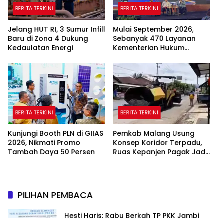
BERITA TERKINI
BERITA TERKINI
Jelang HUT RI, 3 Sumur Infill
Mulai September 2026,
Baru di Zona 4 Dukung
Sebanyak 470 Layanan
Kedaulatan Energi
Kementerian Hukum
Beralih Sepenuhnya ke
Sistem Digital
BERITA TERKINI
BERITA TERKINI
Kunjungi Booth PLN di GIIAS
Pemkab Malang Usung
2026, Nikmati Promo
Konsep Koridor Terpadu,
Tambah Daya 50 Persen
Ruas Kepanjen Pagak Jadi
Pilot Project
PILIHAN PEMBACA
Hesti Haris: Rabu Berkah TP PKK Jambi