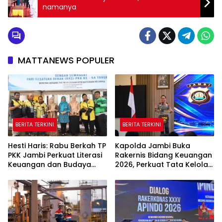
namanya
MATTANEWS POPULER
BERITA TERKINI
BERITA TERKINI
Hesti Haris: Rabu Berkah TP
Kapolda Jambi Buka
PKK Jambi Perkuat Literasi
Rakernis Bidang Keuangan
Keuangan dan Budaya
2026, Perkuat Tata Kelola
Kelola Sampah dari Rumah
Keuangan yang
Transparan dan Akuntabel