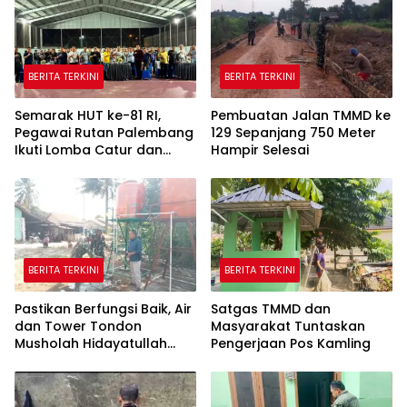
BERITA TERKINI
BERITA TERKINI
Semarak HUT ke-81 RI,
Pembuatan Jalan TMMD ke
Pegawai Rutan Palembang
129 Sepanjang 750 Meter
Ikuti Lomba Catur dan
Hampir Selesai
Gaple Antar Pegawai
BERITA TERKINI
BERITA TERKINI
Pastikan Berfungsi Baik, Air
Satgas TMMD dan
dan Tower Tondon
Masyarakat Tuntaskan
Musholah Hidayatullah
Pengerjaan Pos Kamling
Dicek Satgas TMMD