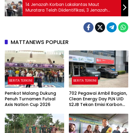
14 Jenazah Korban Lakalantas Maut
Muratara Telah Diidentifikasi, 3 Jenazah
Masih Diperiksa
MATTANEWS POPULER
BERITA TERKINI
BERITA TERKINI
Pemkot Malang Dukung
702 Pegawai Ambil Bagian,
Penuh Turnamen Futsal
Clean Energy Day PLN UID
Axis Nation Cup 2026
S2JB Tekan Emisi Karbon
Hingga 15 Ton