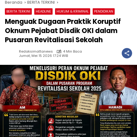
Beranda
BERITA TERKINI
BERITA TERKINI
HEADLINE
HUKUM & KRIMINAL
PENDIDIKAN
Menguak Dugaan Praktik Koruptif
Oknum Pejabat Disdik OKI dalam
Pusaran Revitalisasi Sekolah
Redaksimattanews
4 Min Baca
Jumat, Mei 15 2026 17:24 WIB