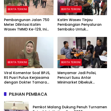
BERITA TERKINI
BERITA TERKINI
Pembangunan Jalan 750
Katim Wasev Tinjau
Meter Dilintasi Katim
Pembangian Penyaluran
Wasev TMMD Ke-129, Ini
Sembako Untuk
yang Disampaikan
Masyarakat
BERITA TERKINI
BERITA TERKINI
Viral Komentar Soal BPJS,
Menyamar Jadi Polisi,
RS Pusri Putus Kerjasama
Pencuri Susu Antar
dengan Dokter Tamara
Minimarket Dibekuk
dan Akui Rating Menurun
Jatanras Polda Sumsel
PILIHAN PEMBACA
Pemkot Malang Dukung Penuh Turnamen