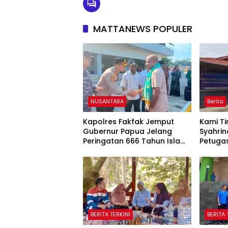
MATTANEWS POPULER
NUSANTARA
Berita
Kapolres Fakfak Jemput
Kami Ti
Gubernur Papua Jelang
Syahrin
Peringatan 666 Tahun Islam
Petuga
Masuk Tanah Papua
Terser
Kasus P
BERITA TERKINI
BERITA 