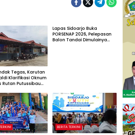
Lapas Sidoarjo Buka
PORSENAP 2026, Pelepasan
Balon Tandai Dimulainya
Pekan Olahraga dan Seni
Warga Binaan
ndak Tegas, Karutan
aldi Klarifikasi Oknum
s Rutan Putussibau
et Komentar Pedas
asien BPJS
TERKINI
BERITA TERKINI