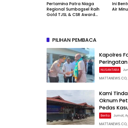
Pertamina Patra Niaga
Ini Ben
Regional Sumbagsel Raih
Air Mi
Gold TJSL & CSR Award
BUMN Track 2026 Lewat
Program Talang Berseri
PILIHAN PEMBACA
Kapolres F
Peringatan
NUSANTARA
Jum
MATTANEWS.CO, F
Kami Tindak
Oknum Petu
Pedas Kasu
Berita
Jumat, A
MATTANEWS.CO,