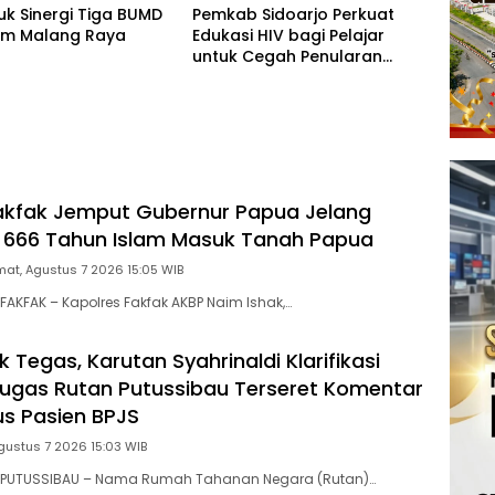
tuk Sinergi Tiga BUMD
Pemkab Sidoarjo Perkuat
num Malang Raya
Edukasi HIV bagi Pelajar
untuk Cegah Penularan
Sejak Dini
akfak Jemput Gubernur Papua Jelang
 666 Tahun Islam Masuk Tanah Papua
at, Agustus 7 2026 15:05 WIB
AKFAK – Kapolres Fakfak AKBP Naim Ishak,…
 Tegas, Karutan Syahrinaldi Klarifikasi
gas Rutan Putussibau Terseret Komentar
s Pasien BPJS
gustus 7 2026 15:03 WIB
 PUTUSSIBAU – Nama Rumah Tahanan Negara (Rutan)…