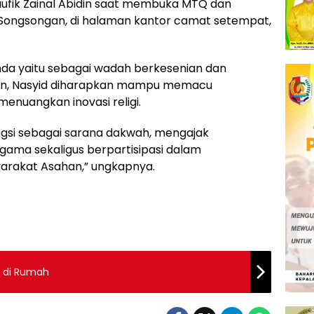
aufik Zainal Abidin saat membuka MTQ dan
 Songsongan, di halaman kantor camat setempat,
anda yaitu sebagai wadah berkesenian dan
ian, Nasyid diharapkan mampu memacu
enuangkan inovasi religi.
ungsi sebagai sarana dakwah, mengajak
ama sekaligus berpartisipasi dalam
rakat Asahan,” ungkapnya.
r di Rumah