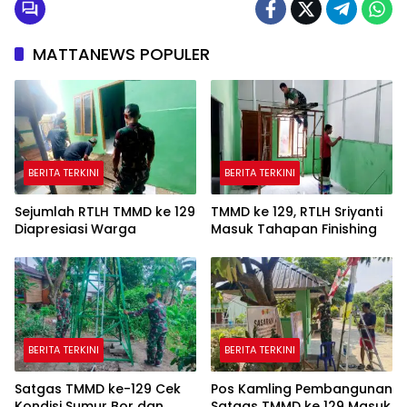
MATTANEWS POPULER
BERITA TERKINI
BERITA TERKINI
Sejumlah RTLH TMMD ke 129
TMMD ke 129, RTLH Sriyanti
Diapresiasi Warga
Masuk Tahapan Finishing
BERITA TERKINI
BERITA TERKINI
Satgas TMMD ke-129 Cek
Pos Kamling Pembangunan
Kondisi Sumur Bor dan
Satgas TMMD ke 129 Masuk