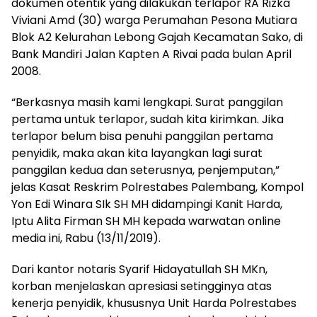
dokumen otentik yang dilakukan terlapor RA Rizka
Viviani Amd (30) warga Perumahan Pesona Mutiara
Blok A2 Kelurahan Lebong Gajah Kecamatan Sako, di
Bank Mandiri Jalan Kapten A Rivai pada bulan April
2008.
“Berkasnya masih kami lengkapi. Surat panggilan
pertama untuk terlapor, sudah kita kirimkan. Jika
terlapor belum bisa penuhi panggilan pertama
penyidik, maka akan kita layangkan lagi surat
panggilan kedua dan seterusnya, penjemputan,”
jelas Kasat Reskrim Polrestabes Palembang, Kompol
Yon Edi Winara SIk SH MH didampingi Kanit Harda,
Iptu Alita Firman SH MH kepada warwatan online
media ini, Rabu (13/11/2019).
Dari kantor notaris Syarif Hidayatullah SH MKn,
korban menjelaskan apresiasi setingginya atas
kenerja penyidik, khususnya Unit Harda Polrestabes