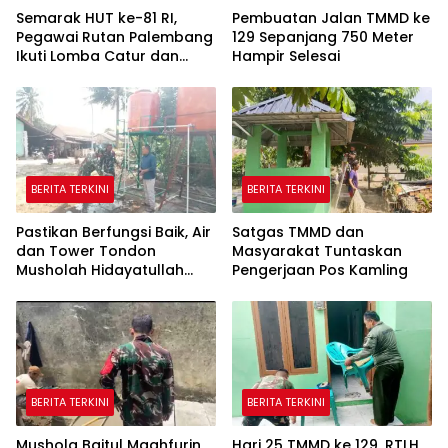
Semarak HUT ke-81 RI,
Pembuatan Jalan TMMD ke
Pegawai Rutan Palembang
129 Sepanjang 750 Meter
Ikuti Lomba Catur dan
Hampir Selesai
Gaple Antar Pegawai
BERITA TERKINI
BERITA TERKINI
Pastikan Berfungsi Baik, Air
Satgas TMMD dan
dan Tower Tondon
Masyarakat Tuntaskan
Musholah Hidayatullah
Pengerjaan Pos Kamling
Dicek Satgas TMMD
BERITA TERKINI
BERITA TERKINI
Mushola Baitul Maghfurin
Hari 25 TMMD ke 129, RTLH